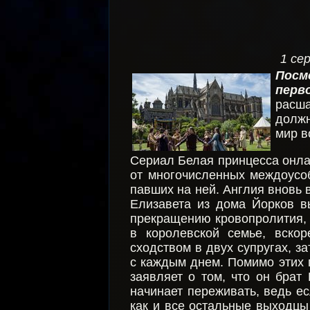
1 се
Посм
перв
расша
должн
мир в
Сериал Белая принцесса онлай
от многочисленных междоусоб
павших на ней. Англия вновь
Елизавета из дома Йорков в
прекращению кровопролития, и
в королевской семье, вскор
сходством в двух супругах, з
с каждым днем. Помимо этих п
заявляет о том, что он брат
начинает переживать, ведь есл
как и все остальные выходцы 