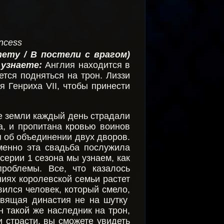
ncess
nemy / В постели с врагом)
 узнаете:
Англия находится в
тся подняться на трон. Лиззи
 Генриха VII, чтобы принести
ие земли каждый день страдали
а, и пропитана кровью воинов
 об объединении двух дворов.
менно эта свадьба послужила
серии 1 сезона мы узнаем, как
проблемы. Все, что казалось
ниях королевской семьи растет
вился человек, который смело,
равящая династия не на шутку
он такой же наследник на трон,
и страсти, вы сможете увидеть