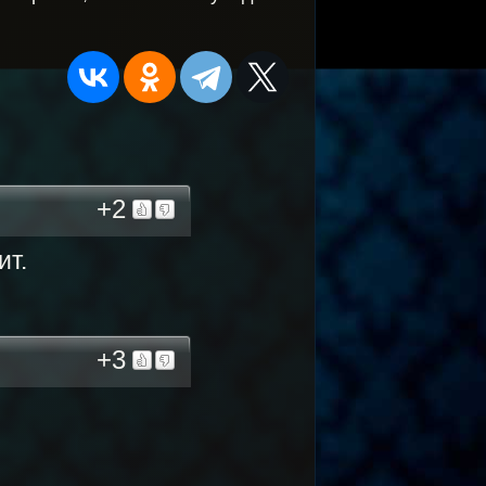
+2
ит.
+3