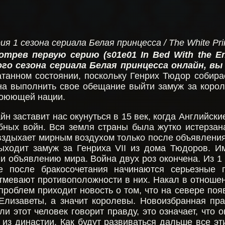
рия 1 сезона сериала Белая принцесса / The White Pri
отрев первую серию (s01e01 In Bed With the E
ого сезона сериала Белая принцесса онлайн, вы
танном состоянии, поскольку Генрих Тюдор собирае
а выполнить свое обещание выйти замуж за короля
оюющей нации.
н заставит нас окунуться в 15 век, когда Английск
ных войн. Вся земля страны была жутко истерзан
 вздыхает мирным воздухом только после объявления
ыходит замуж за Генриха VII из дома Тюдоров. И
 объявлению мира. Война двух роз окончена. Из 1 
е после бракосочетания начинаются серьезные 
атмевают противоположности в них. Накал в отноше
роблем приходит новость о том, что на севере поя
 Елизаветы, а значит королевы. Новоизбранная п
и этот человек говорит правду, это означает, что 
из династии. Как будут развиваться дальше все эт